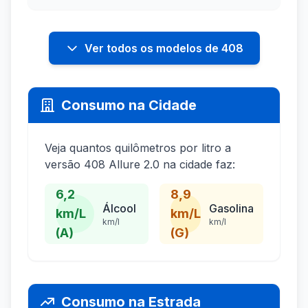
Ver todos os modelos de 408
Consumo na Cidade
Veja quantos quilômetros por litro a
versão 408 Allure 2.0 na cidade faz:
6,2
8,9
Álcool
Gasolina
km/L
km/L
km/l
km/l
(A)
(G)
Consumo na Estrada