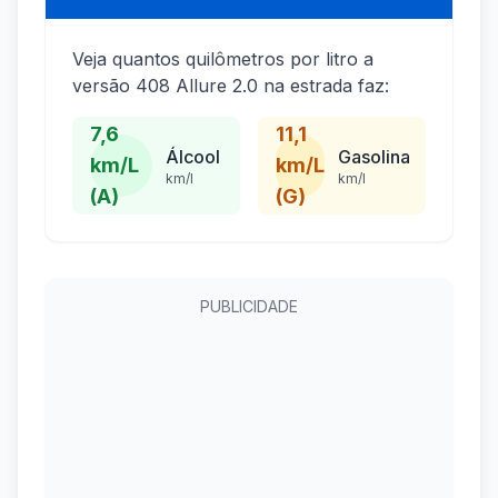
Veja quantos quilômetros por litro a
versão 408 Allure 2.0 na estrada faz:
7,6
11,1
Álcool
Gasolina
km/L
km/L
km/l
km/l
(A)
(G)
PUBLICIDADE