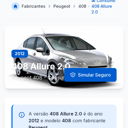
🚗 Consumo
Fabricantes
Peugeot
408
408 Allure
2.0
2012
408 Allure 2.0
Simular Seguro
Peugeot 408 - Consumo e Especificações
A versão
408 Allure 2.0
é do ano
2012
e modelo
408
com fabricante
Peugeot
.