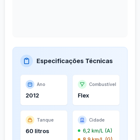
Especificações Técnicas
Ano
Combustível
2012
Flex
Tanque
Cidade
6,2 km/L (A)
60 litros
8,9 km/L (G)