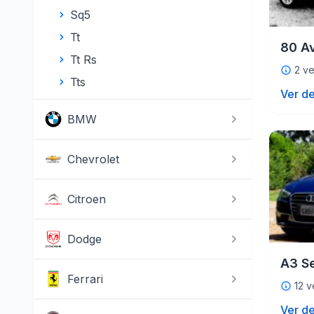
Sq5
Tt
80 A
Tt Rs
2 ve
Tts
Ver de
BMW
Chevrolet
Citroen
Dodge
A3 S
Ferrari
12 v
Ver de