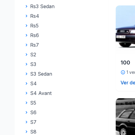
Rs3 Sedan
Rs4
Rs5
Rs6
Rs7
S2
100
S3
1 ve
S3 Sedan
Ver de
S4
S4 Avant
S5
S6
S7
S8