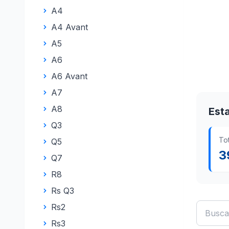
A4
A4 Avant
A5
A6
A6 Avant
A7
A8
Esta
Q3
To
Q5
3
Q7
R8
Rs Q3
Rs2
Rs3