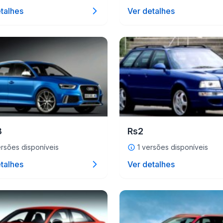
talhes
Ver detalhes
3
Rs2
rsões disponíveis
1 versões disponíveis
talhes
Ver detalhes