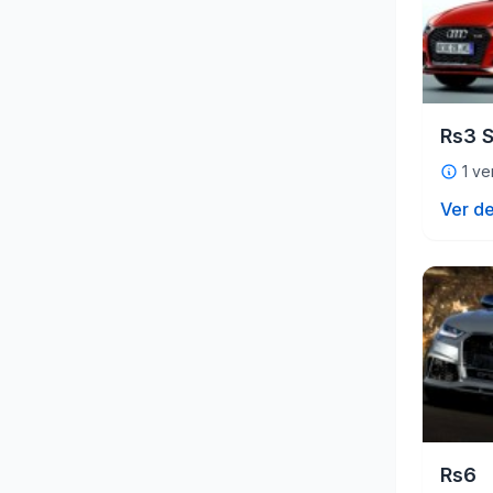
Rs3 
1 ve
Ver de
Rs6