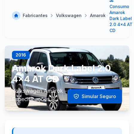
🚗
Consumo
Amarok
Fabricantes
Volkswagen
Amarok
Dark Label
2.0 4x4 AT
CD
2016
Amarok Dark Label 2.0
4x4 AT CD
Volkswagen Amarok - Consumo e
Simular Seguro
Especificações