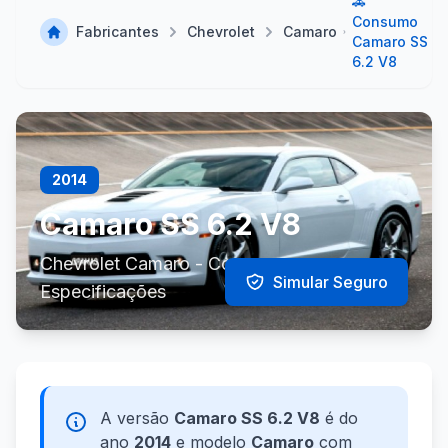
🚗
Consumo
Fabricantes
Chevrolet
Camaro
Camaro SS
6.2 V8
2014
Camaro SS 6.2 V8
Chevrolet Camaro - Consumo e
Simular Seguro
Especificações
A versão
Camaro SS 6.2 V8
é do
ano
2014
e modelo
Camaro
com