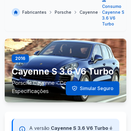
🚗
Consumo
Fabricantes
Porsche
Cayenne
Cayenne S
3.6 V6
Turbo
2016
Cayenne S 3.6 V6 Turbo
Porsche Cayenne - Consumo e
Simular Seguro
Especificações
A versão
Cayenne S 3.6 V6 Turbo
é