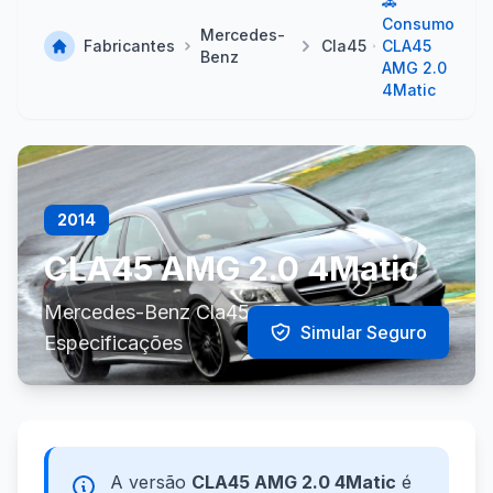
🚗
Consumo
Mercedes-
Fabricantes
Cla45
CLA45
Benz
AMG 2.0
4Matic
2014
CLA45 AMG 2.0 4Matic
Mercedes-Benz Cla45 - Consumo e
Simular Seguro
Especificações
A versão
CLA45 AMG 2.0 4Matic
é