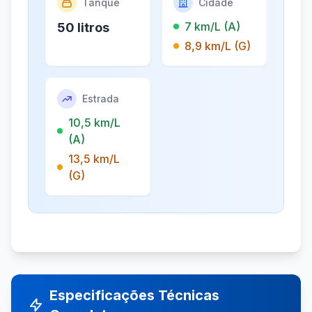
Tanque
Cidade
7 km/L (A)
50 litros
8,9 km/L (G)
Estrada
10,5 km/L
(A)
13,5 km/L
(G)
Especificações Técnicas