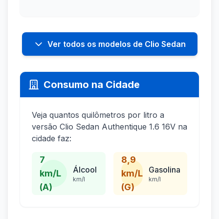
Ver todos os modelos de Clio Sedan
Consumo na Cidade
Veja quantos quilômetros por litro a
versão Clio Sedan Authentique 1.6 16V na
cidade faz:
7
8,9
Álcool
Gasolina
km/L
km/L
km/l
km/l
(A)
(G)