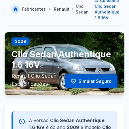
🚗 Consumo
Clio
Clio Sedan
Fabricantes
Renault
Sedan
Authentique
1.6 16V
2009
Clio Sedan Authentique
1.6 16V
Renault Clio Sedan - Consumo e
Simular Seguro
Especificações
A versão
Clio Sedan Authentique
1.6 16V
é do ano
2009
e modelo
Clio