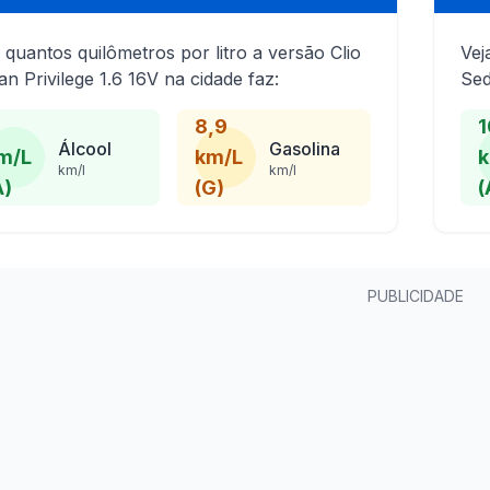
 quantos quilômetros por litro a versão Clio
Vej
n Privilege 1.6 16V na cidade faz:
Sed
8,9
1
Álcool
Gasolina
m/L
km/L
k
km/l
km/l
A)
(G)
(
PUBLICIDADE