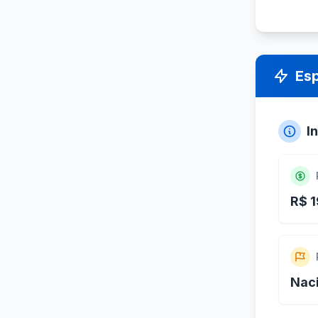
Es
I
R$ 1
Nac