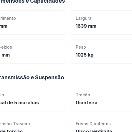
imensões e Capacidades
rimento
Largura
 mm
1639 mm
-eixos
Peso
2 mm
1025 kg
ransmissão e Suspensão
io
Tração
al de 5 marchas
Dianteira
ensão Traseira
Freios Dianteiros
 de torção
Disco ventilado