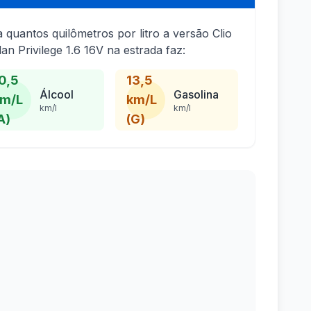
a quantos quilômetros por litro a versão Clio
an Privilege 1.6 16V na estrada faz:
0,5
13,5
Álcool
Gasolina
m/L
km/L
km/l
km/l
A)
(G)