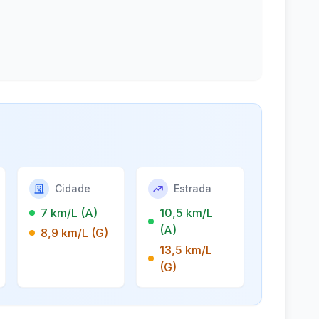
Cidade
Estrada
7 km/L (A)
10,5 km/L
(A)
8,9 km/L (G)
13,5 km/L
(G)