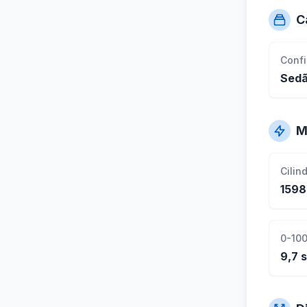
C
Conf
Sed
M
Cilin
1598
0-100
9,7 s