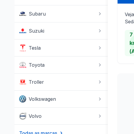
Subaru
Veja
Seda
Suzuki
7
k
Tesla
(
Toyota
Troller
Volkswagen
Volvo
Todas as marcas