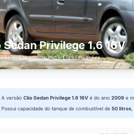
o Sedan Privilege 1.6 16V
 Clio Sedan - Consumo e Especificações
A versão
Clio Sedan Privilege 1.6 16V
é do ano
2009
e m
Possui capacidade do tanque de combustível de
50 litros
,