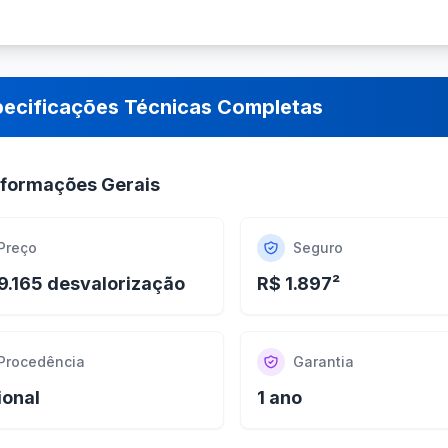
pecificações Técnicas Completas
nformações Gerais
Preço
Seguro
9.165 desvalorização
R$ 1.897²
Procedência
Garantia
ional
1 ano