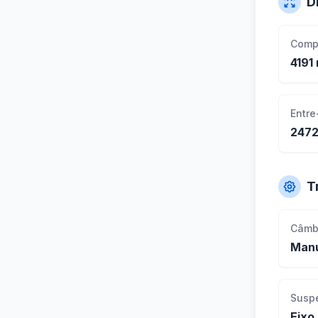
D
Comp
4191
Entre
247
T
Câmb
Manu
Susp
Eixo