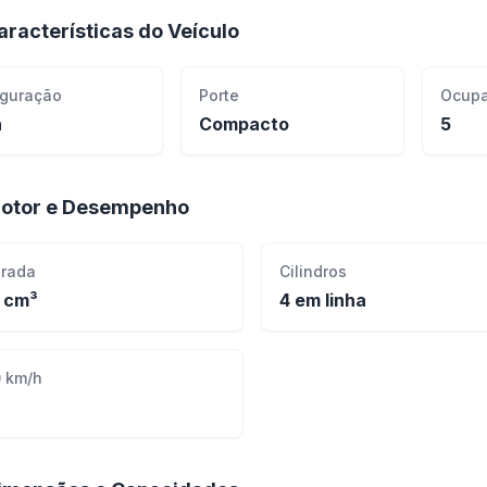
aracterísticas do Veículo
iguração
Porte
Ocupa
ã
Compacto
5
otor e Desempenho
drada
Cilindros
 cm³
4 em linha
 km/h