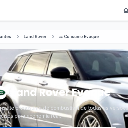
cantes
Land Rover
🚗 Consumo Evoque
Land Rover Evoque
nsulte o consumo de combustível de todas as versõe
ecisos para economia real.