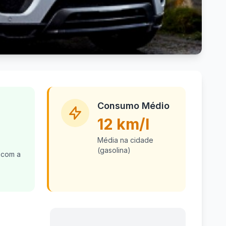
Consumo Médio
12 km/l
Média na cidade
(gasolina)
 com a