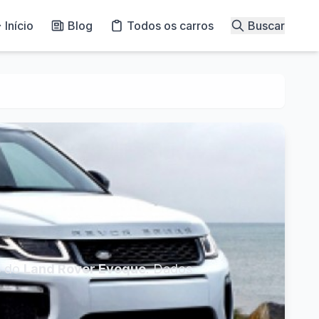
Início
Blog
Todos os carros
Buscar
s do
Land Rover Evoque
. Dados