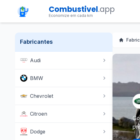
Combustivel
.app
Economize em cada km
Fabri
Fabricantes
Audi
BMW
Chevrolet
Citroen
Co
pr
Dodge