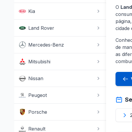
O
Land
Kia
consum
página
Land Rover
cidade 
Conhec
Mercedes-Benz
de man
as dife
combus
Mitsubishi
Nissan
Peugeot
Se
Porsche
Renault