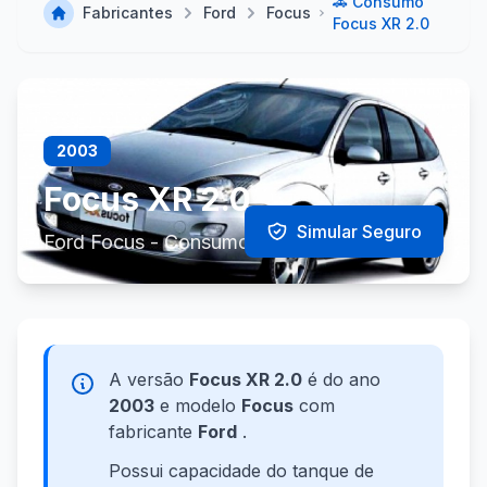
🚗 Consumo
Fabricantes
Ford
Focus
Focus XR 2.0
2003
Focus XR 2.0
Simular Seguro
Ford Focus - Consumo e Especificações
A versão
Focus XR 2.0
é do ano
2003
e modelo
Focus
com
fabricante
Ford
.
Possui capacidade do tanque de