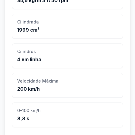
34,6 kgfm a 1750 rpm
Cilindrada
1999 cm³
Cilindros
4 em linha
Velocidade Máxima
200 km/h
0-100 km/h
8,8 s