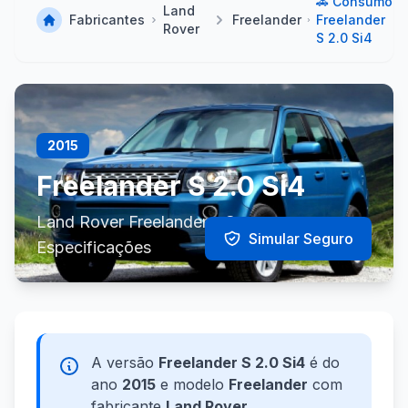
🚗 Consumo
Land
Fabricantes
Freelander
Freelander
Rover
S 2.0 Si4
2015
Freelander S 2.0 Si4
Land Rover Freelander - Consumo e
Simular Seguro
Especificações
A versão
Freelander S 2.0 Si4
é do
ano
2015
e modelo
Freelander
com
fabricante
Land Rover
.