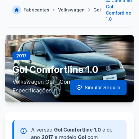
🚗 Consumo
Gol
Fabricantes
Volkswagen
Gol
Comfortline
1.0
2017
Gol Comfortline 1.0
Volkswagen Gol - Consumo e
Simular Seguro
Especificações
A versão
Gol Comfortline 1.0
é do
ano
2017
e modelo
Gol
com