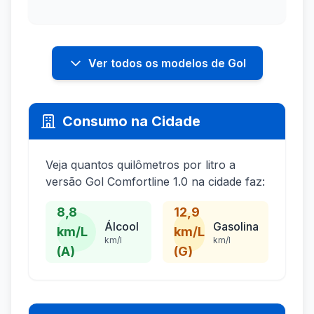
Ver todos os modelos de Gol
Consumo na Cidade
Veja quantos quilômetros por litro a
versão Gol Comfortline 1.0 na cidade faz:
8,8
12,9
Álcool
Gasolina
km/L
km/L
km/l
km/l
(A)
(G)