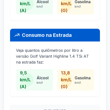
Álcool
Gasolina
km/L
km/L
km/l
km/l
(A)
(G)
Consumo na Estrada
Veja quantos quilômetros por litro a
versão Golf Variant Highline 1.4 TSi AT
na estrada faz:
9,5
13,8
Álcool
Gasolina
km/L
km/L
km/l
km/l
(A)
(G)