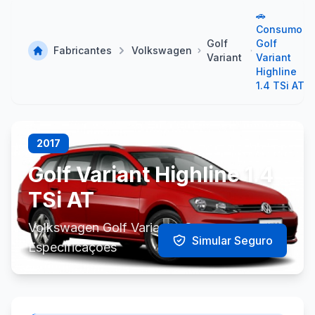
🚗
Consumo
Golf
Golf
Fabricantes
Volkswagen
Variant
Variant
Highline
1.4 TSi AT
2017
Golf Variant Highline 1.4
TSi AT
Volkswagen Golf Variant - Consumo e
Simular Seguro
Especificações