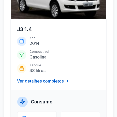
J3 1.4
Ano
2014
Combustível
Gasolina
Tanque
48 litros
Ver detalhes completos
Consumo