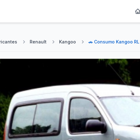
ricantes
Renault
Kangoo
🚗 Consumo Kangoo RL 