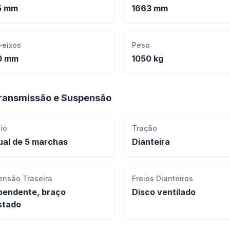
5 mm
1663 mm
-eixos
Peso
0 mm
1050 kg
ransmissão e Suspensão
io
Tração
al de 5 marchas
Dianteira
ensão Traseira
Freios Dianteiros
pendente, braço
Disco ventilado
stado