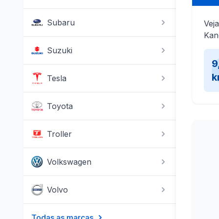
Subaru
Veja
Kan
Suzuki
9
k
Tesla
Toyota
Troller
Volkswagen
Volvo
Todas as marcas