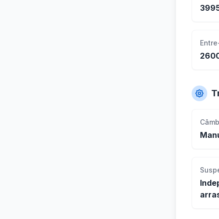
399
Entre
260
T
Câmb
Manu
Susp
Inde
arra