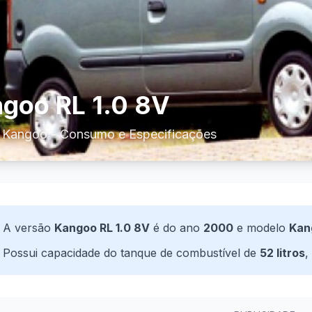
goo RL 1.0 8V
t Kangoo - Consumo e Especificações
A versão
Kangoo RL 1.0 8V
é do ano
2000
e modelo
Kan
Possui capacidade do tanque de combustível de
52 litros
,