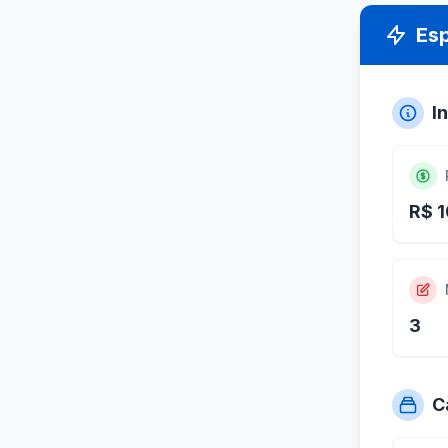
Es
I
R$ 1
3
C