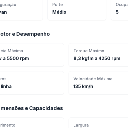
iguração
Porte
Ocupa
van
Médio
5
otor e Desempenho
ncia Máxima
Torque Máximo
v a 5500 rpm
8,3 kgfm a 4250 rpm
dros
Velocidade Máxima
 linha
135 km/h
imensões e Capacidades
rimento
Largura