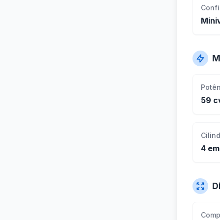
Conf
Mini
M
Potê
59 c
Cilin
4 em
D
Comp