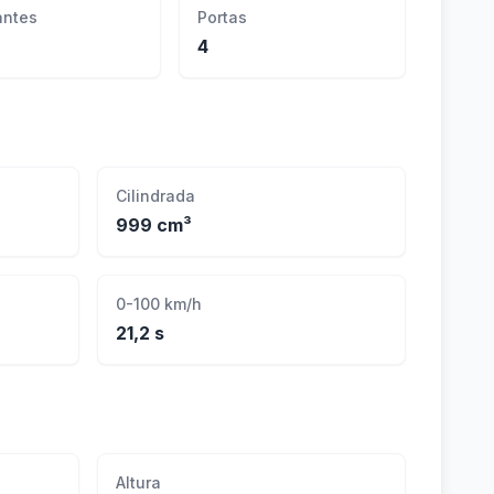
ntes
Portas
4
Cilindrada
999 cm³
0-100 km/h
21,2 s
Altura