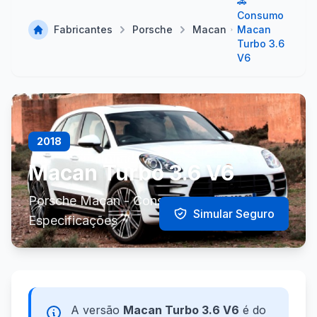
🚗
Consumo
Fabricantes
Porsche
Macan
Macan
Turbo 3.6
V6
2018
Macan Turbo 3.6 V6
Porsche Macan - Consumo e
Simular Seguro
Especificações
A versão
Macan Turbo 3.6 V6
é do