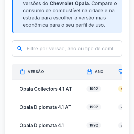
versões do
Chevrolet Opala
. Compare o
consumo de combustível na cidade e na
estrada para escolher a versão mais
econômica para o seu perfil de uso.
VERSÃO
ANO
CO
Opala Collectors 4.1 AT
1992
Gasoli
Opala Diplomata 4.1 AT
1992
Álcool
Opala Diplomata 4.1
1992
Álcool