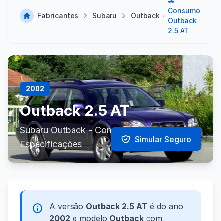
🚗
Consumo
Fabricantes
Subaru
Outback
Outback
2.5 AT
2002
Outback 2.5 AT
Subaru Outback - Consumo e
Simular Seguro
Especificações
A versão
Outback 2.5 AT
é do ano
2002
e modelo
Outback
com