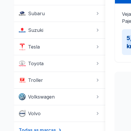
Subaru
Veja
Paje
Suzuki
5
k
Tesla
Toyota
Troller
Volkswagen
Volvo
Todas as marcas