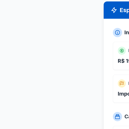
Es
I
R$ 1
Imp
C