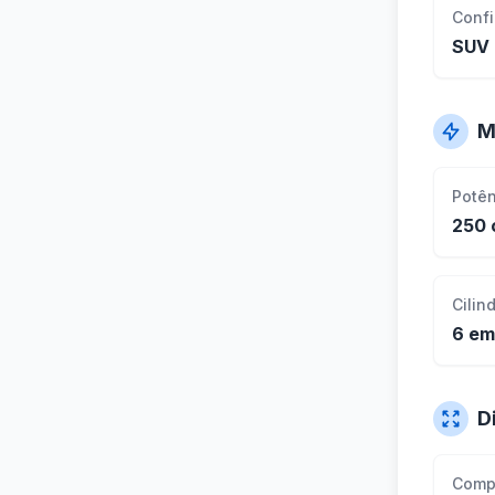
Conf
SUV
M
Potê
250 
Cilin
6 em
D
Comp