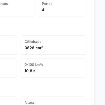
ntes
Portas
4
Cilindrada
3828 cm³
0-100 km/h
10,8 s
Altura