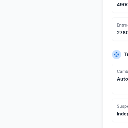
490
Entre
278
T
Câmb
Auto
Susp
Inde