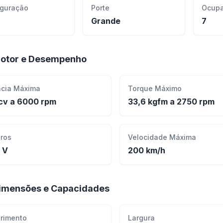
iguração
Porte
Ocupa
Grande
7
otor e Desempenho
ncia Máxima
Torque Máximo
cv a 6000 rpm
33,6 kgfm a 2750 rpm
dros
Velocidade Máxima
 V
200 km/h
imensões e Capacidades
rimento
Largura