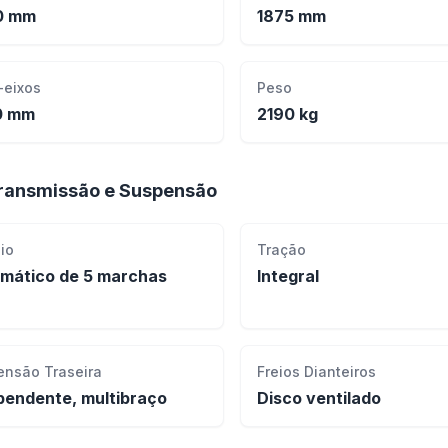
0 mm
1875 mm
-eixos
Peso
0 mm
2190 kg
ransmissão e Suspensão
io
Tração
mático de 5 marchas
Integral
ensão Traseira
Freios Dianteiros
pendente, multibraço
Disco ventilado