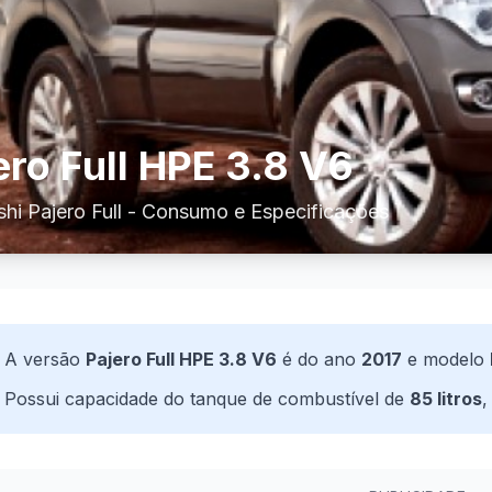
ero Full HPE 3.8 V6
shi Pajero Full - Consumo e Especificações
A versão
Pajero Full HPE 3.8 V6
é do ano
2017
e modelo
Possui capacidade do tanque de combustível de
85 litros
,