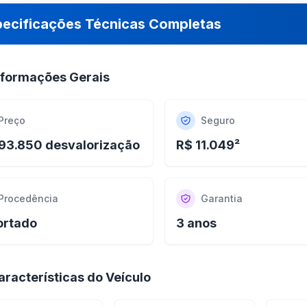
pecificações Técnicas Completas
nformações Gerais
Preço
Seguro
93.850 desvalorização
R$ 11.049²
Procedência
Garantia
ortado
3 anos
aracterísticas do Veículo