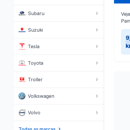
Subaru
Veja
Pam
Suzuki
9
k
Tesla
Toyota
Troller
Volkswagen
Volvo
Todas as marcas