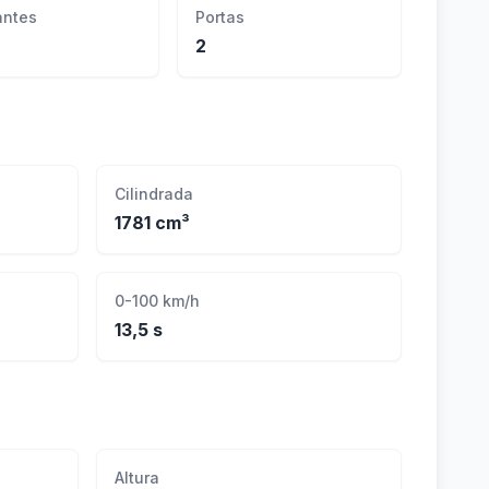
ntes
Portas
2
Cilindrada
1781 cm³
0-100 km/h
13,5 s
Altura