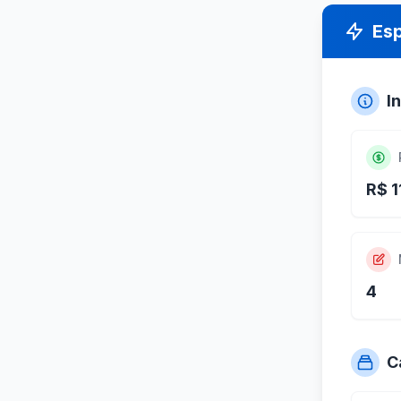
Es
I
R$ 1
4
C