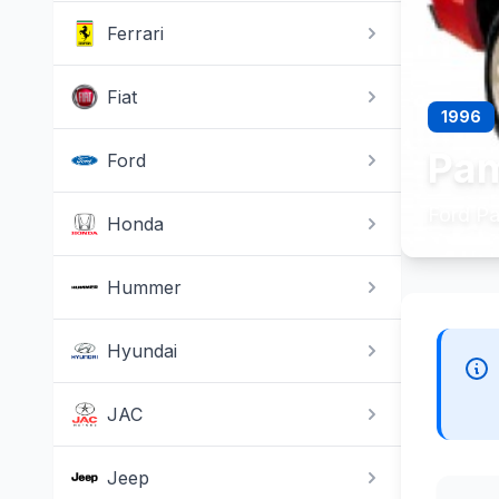
Ferrari
Fiat
1996
Pam
Ford
Ford P
Honda
Hummer
Hyundai
JAC
Jeep