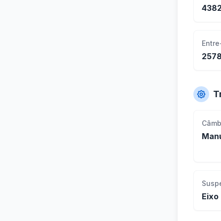
438
Entre
257
T
Câmb
Manu
Susp
Eixo 