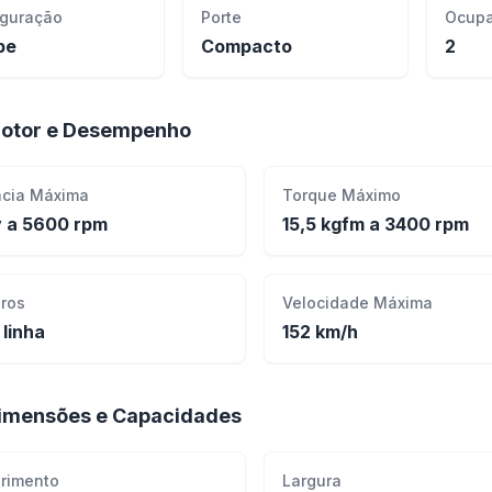
iguração
Porte
Ocupa
pe
Compacto
2
otor e Desempenho
ncia Máxima
Torque Máximo
v a 5600 rpm
15,5 kgfm a 3400 rpm
dros
Velocidade Máxima
 linha
152 km/h
imensões e Capacidades
rimento
Largura