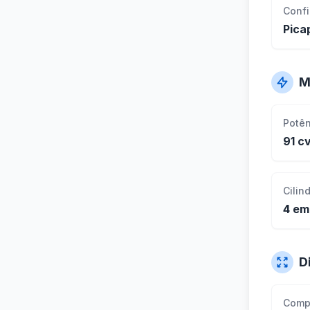
Conf
Pica
M
Potê
91 c
Cilin
4 em
D
Comp