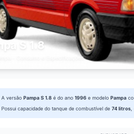
pa S 1.8
ampa - Consumo e Especificações
A versão
Pampa S 1.8
é do ano
1996
e modelo
Pampa
co
Possui capacidade do tanque de combustível de
74 litros
,