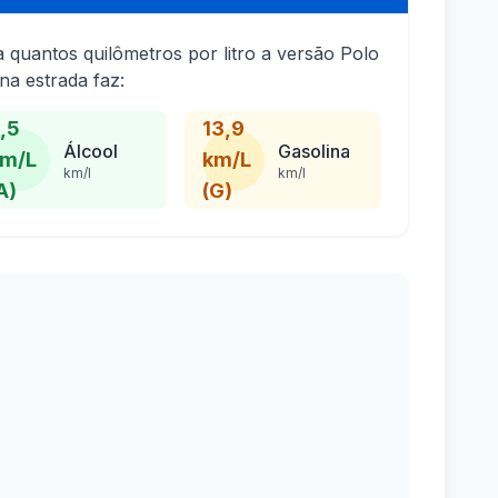
a quantos quilômetros por litro a versão Polo
 na estrada faz:
,5
13,9
Álcool
Gasolina
m/L
km/L
km/l
km/l
A)
(G)