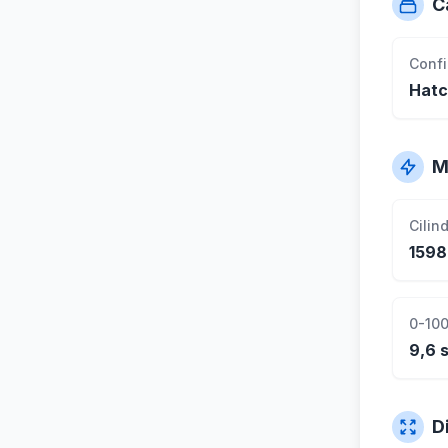
C
Conf
Hat
M
Cilin
1598
0-100
9,6 
D