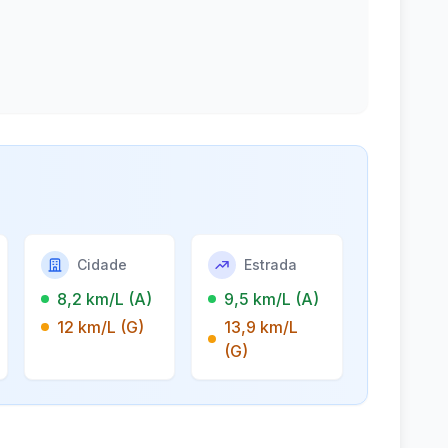
Cidade
Estrada
8,2 km/L (A)
9,5 km/L (A)
12 km/L (G)
13,9 km/L
(G)