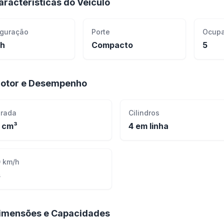
aracterísticas do Veículo
iguração
Porte
Ocupa
ch
Compacto
5
otor e Desempenho
drada
Cilindros
 cm³
4 em linha
 km/h
s
imensões e Capacidades