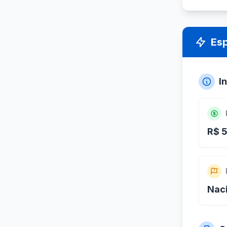
Es
I
R$ 
Nac