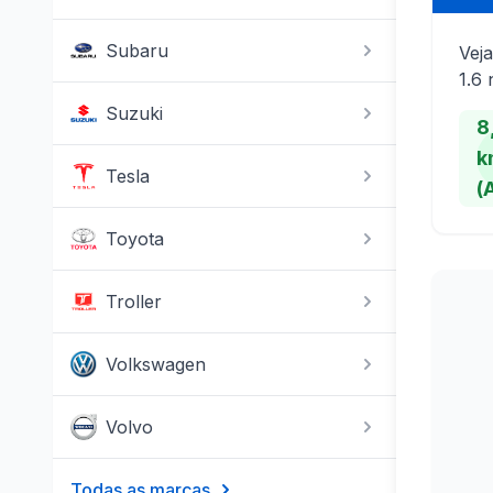
Subaru
Veja
1.6 
Suzuki
8
k
Tesla
(
Toyota
Troller
Volkswagen
Volvo
Todas as marcas