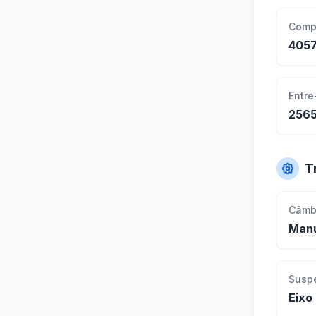
Comp
405
Entre
256
T
Câmb
Manu
Susp
Eixo