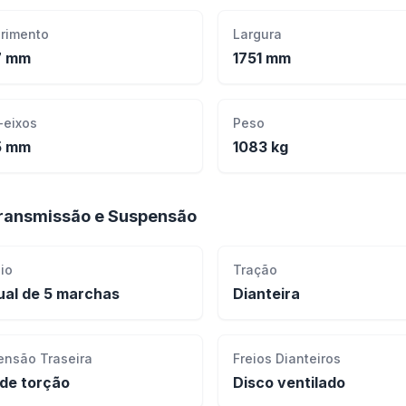
rimento
Largura
7 mm
1751 mm
-eixos
Peso
5 mm
1083 kg
ransmissão e Suspensão
io
Tração
al de 5 marchas
Dianteira
ensão Traseira
Freios Dianteiros
 de torção
Disco ventilado