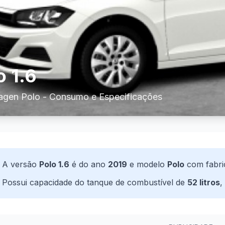
o 1.6
agen Polo - Consumo e Especificações
A versão
Polo 1.6
é do ano
2019
e modelo
Polo
com fabri
Possui capacidade do tanque de combustível de
52 litros
,