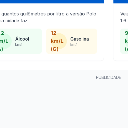
 quantos quilômetros por litro a versão Polo
Vej
na cidade faz:
1.6
,2
12
9
Álcool
Gasolina
m/L
km/L
k
km/l
km/l
A)
(G)
(
PUBLICIDADE