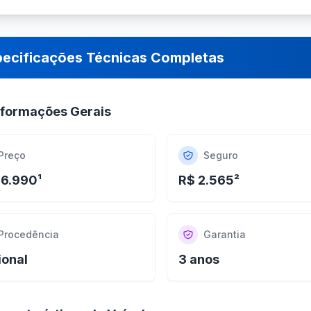
pecificações Técnicas Completas
nformações Gerais
Preço
Seguro
56.990¹
R$ 2.565²
Procedência
Garantia
ional
3 anos