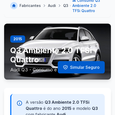
🚗 Consumo Q3
Fabricantes
Audi
Q3
Ambiente 2.0
TFSi Quattro
2015
Q3 Ambiente 2.0 TFSi
Quattro
Simular Seguro
Audi Q3 - Consumo e Especificações
A versão
Q3 Ambiente 2.0 TFSi
Quattro
é do ano
2015
e modelo
Q3
com fabricante
Audi
.