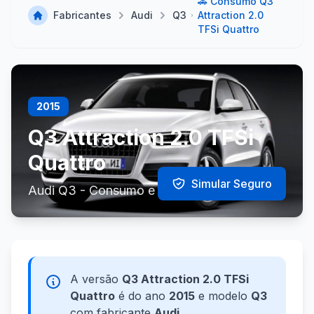
🚗 Consumo Q3
Fabricantes
Audi
Q3
Attraction 2.0
TFSi Quattro
2015
Q3 Attraction 2.0 TFSi
Quattro
Simular Seguro
Audi Q3 - Consumo e Especificações
A versão
Q3 Attraction 2.0 TFSi
Quattro
é do ano
2015
e modelo
Q3
com fabricante
Audi
.