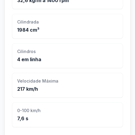
32,6 kgfm a 1400 rpm
Cilindrada
1984 cm³
Cilindros
4 em linha
Velocidade Máxima
217 km/h
0-100 km/h
7,6 s