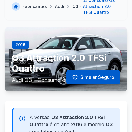
🚗 Consumo Q3
Fabricantes
Audi
Q3
Attraction 2.0
TFSi Quattro
2016
Q3 Attraction 2.0 TFSi
Quattro
Simular Seguro
Audi Q3 - Consumo e Especificações
A versão
Q3 Attraction 2.0 TFSi
Quattro
é do ano
2016
e modelo
Q3
com fabricante
Audi
.