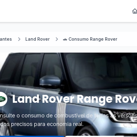
cantes
Land Rover
🚗 Consumo Range Rover
Land Rover Range Rov
nsulte o consumo de combustível de todas as versõe
dos precisos para economia real.