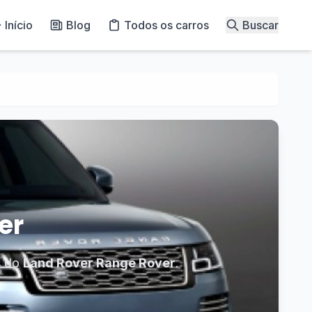
Início
Blog
Todos os carros
Buscar
er
s do
Land Rover Range Rover
.