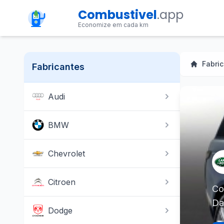
Combustivel
.app
Economize em cada km
Fabri
Fabricantes
Audi
BMW
Chevrolet
Citroen
Co
Da
Dodge