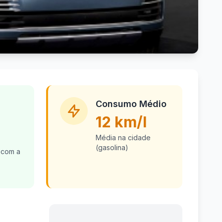
Consumo Médio
12 km/l
Média na cidade
(gasolina)
 com a