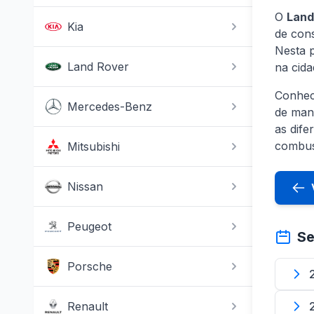
O
Land
Kia
de con
Nesta 
Land Rover
na cida
Conhec
Mercedes-Benz
de man
as dife
combus
Mitsubishi
Nissan
Peugeot
Se
Porsche
Renault