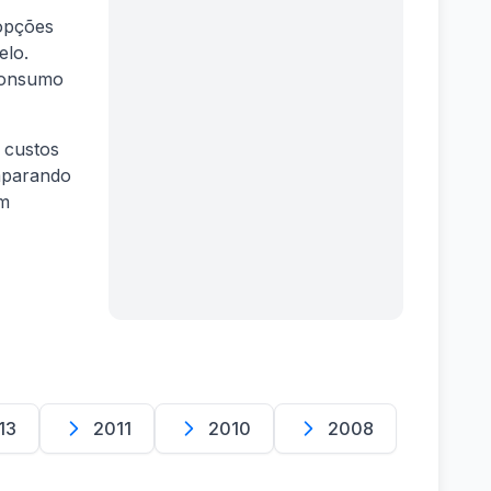
 opções
elo.
 consumo
 custos
mparando
em
13
2011
2010
2008