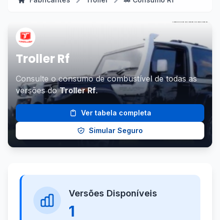
Troller Rf
Consulte o consumo de combustível de todas as
versões do
Troller Rf
.
Ver tabela completa
Simular Seguro
Versões Disponíveis
1