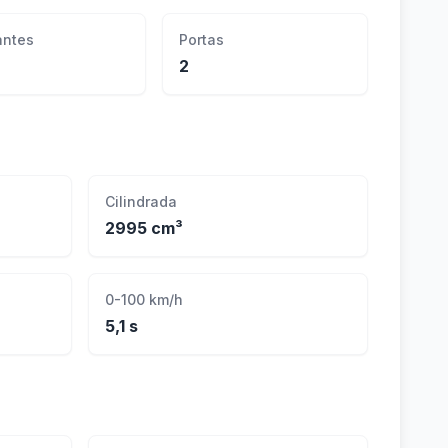
ntes
Portas
2
Cilindrada
2995 cm³
0-100 km/h
5,1 s