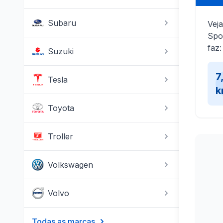
Subaru
Veja
Spo
faz:
Suzuki
7
Tesla
k
Toyota
Troller
Volkswagen
Volvo
Todas as marcas