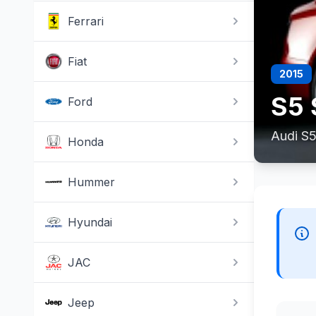
Ferrari
Fiat
2015
S5 
Ford
Audi S5
Honda
Hummer
Hyundai
JAC
Jeep