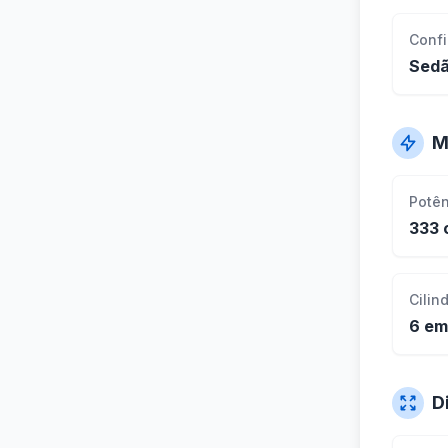
Conf
Sed
M
Potê
333 
Cilin
6 em
D