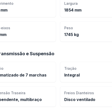
rimento
Largura
8 mm
1854 mm
-eixos
Peso
 mm
1745 kg
ransmissão e Suspensão
io
Tração
matizado de 7 marchas
Integral
ensão Traseira
Freios Dianteiros
pendente, multibraço
Disco ventilado