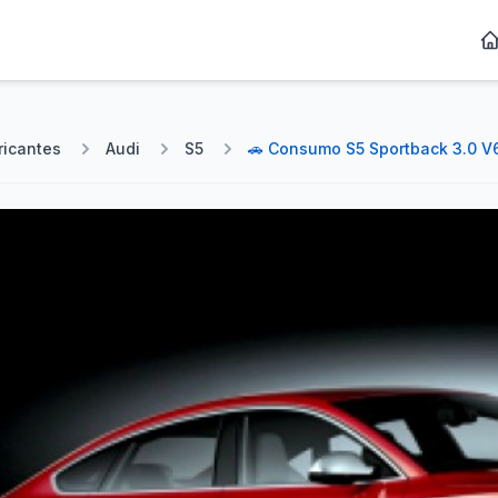
ricantes
Audi
S5
🚗 Consumo S5 Sportback 3.0 V6