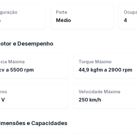
iguração
Porte
Ocupa
ã
Médio
4
otor e Desempenho
ncia Máxima
Torque Máximo
cv a 5500 rpm
44,9 kgfm a 2900 rpm
dros
Velocidade Máxima
 V
250 km/h
imensões e Capacidades