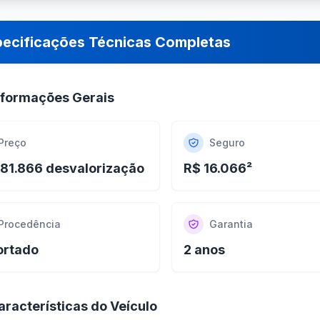
pecificações Técnicas Completas
nformações Gerais
Preço
Seguro
81.866 desvalorização
R$ 16.066²
Procedência
Garantia
ortado
2 anos
aracterísticas do Veículo