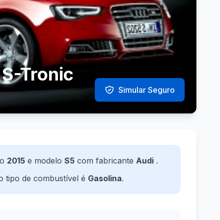
 S-Tronic
Simular Seguro
no
2015
e modelo
S5
com fabricante
Audi
.
 o tipo de combustível é
Gasolina
.