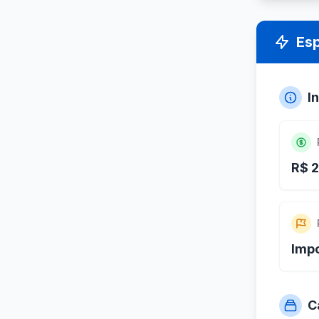
Es
I
R$ 2
Imp
C