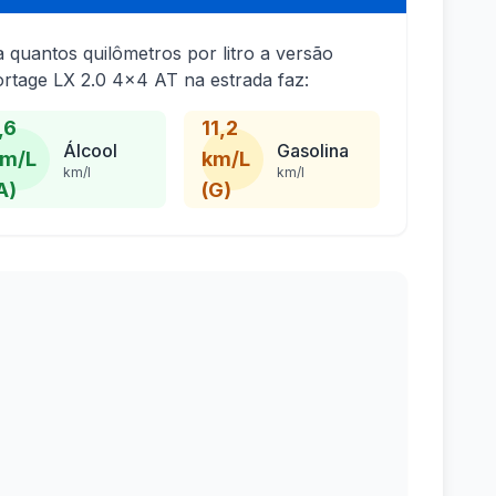
a quantos quilômetros por litro a versão
rtage LX 2.0 4x4 AT na estrada faz:
,6
11,2
Álcool
Gasolina
m/L
km/L
km/l
km/l
A)
(G)