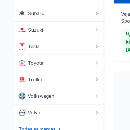
Subaru
Veja
Spo
Suzuki
6
k
Tesla
(
Toyota
Troller
Volkswagen
Volvo
Todas as marcas