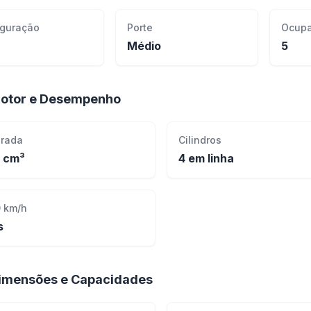
iguração
Porte
Ocupa
Médio
5
otor e Desempenho
drada
Cilindros
 cm³
4 em linha
 km/h
s
imensões e Capacidades