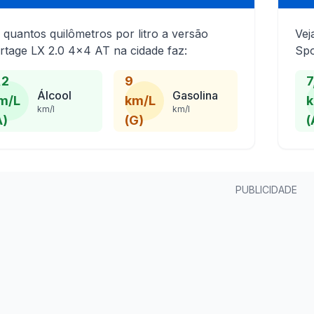
 quantos quilômetros por litro a versão
Vej
rtage LX 2.0 4x4 AT na cidade faz:
Spo
,2
9
7
Álcool
Gasolina
m/L
km/L
k
km/l
km/l
A)
(G)
(
PUBLICIDADE