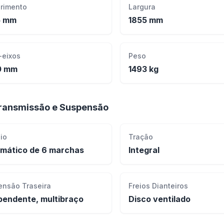
rimento
Largura
5 mm
1855 mm
-eixos
Peso
0 mm
1493 kg
ransmissão e Suspensão
io
Tração
mático de 6 marchas
Integral
ensão Traseira
Freios Dianteiros
pendente, multibraço
Disco ventilado