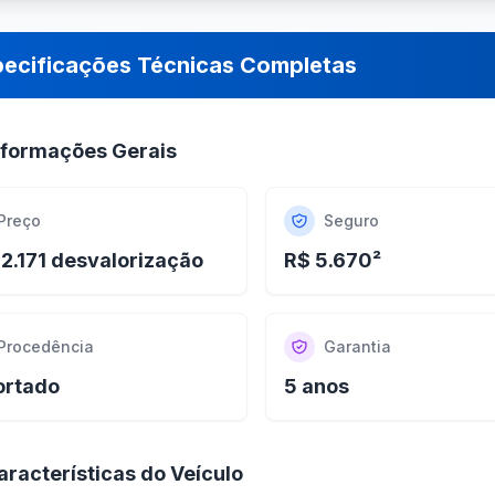
pecificações Técnicas Completas
nformações Gerais
Preço
Seguro
2.171 desvalorização
R$ 5.670²
Procedência
Garantia
ortado
5 anos
aracterísticas do Veículo