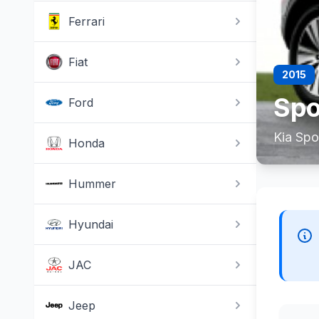
Ferrari
Fiat
2015
Spo
Ford
Kia Spo
Honda
Hummer
Hyundai
JAC
Jeep