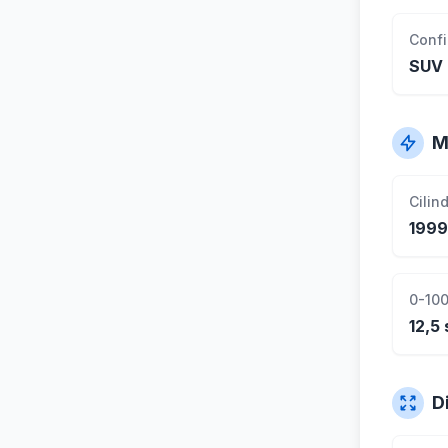
Conf
SUV
M
Cilin
1999
0-100
12,5 
D