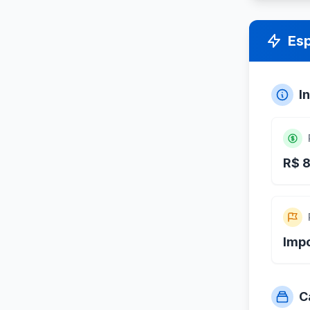
Es
I
R$ 8
Imp
C