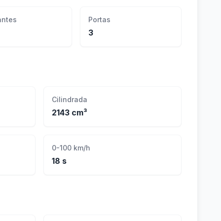
ntes
Portas
3
Cilindrada
2143 cm³
0-100 km/h
18 s