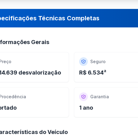
pecificações Técnicas Completas
nformações Gerais
Preço
Seguro
14.639 desvalorização
R$ 6.534²
Procedência
Garantia
ortado
1 ano
aracterísticas do Veículo