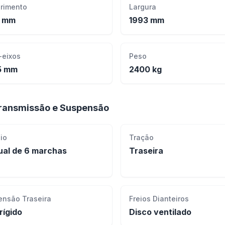
rimento
Largura
0 mm
1993 mm
-eixos
Peso
5 mm
2400 kg
ransmissão e Suspensão
io
Tração
al de 6 marchas
Traseira
ensão Traseira
Freios Dianteiros
rígido
Disco ventilado