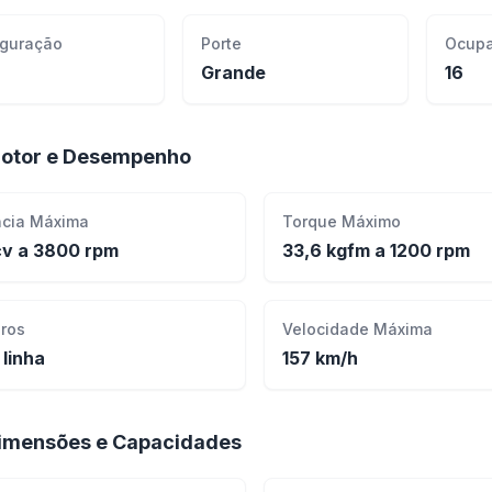
iguração
Porte
Ocupa
Grande
16
otor e Desempenho
ncia Máxima
Torque Máximo
cv a 3800 rpm
33,6 kgfm a 1200 rpm
dros
Velocidade Máxima
 linha
157 km/h
imensões e Capacidades