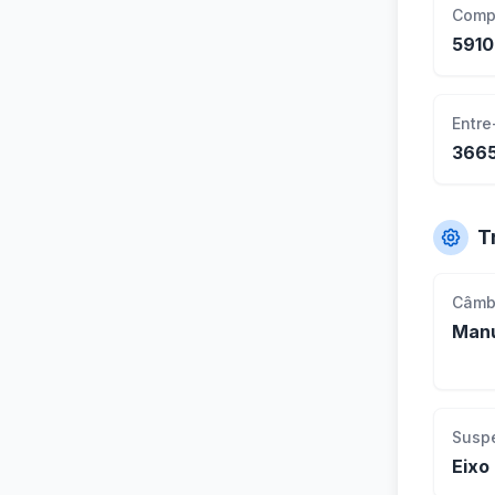
Comp
591
Entre
366
T
Câmb
Manu
Susp
Eixo 