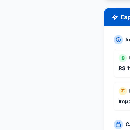
Es
I
R$ 1
Imp
C