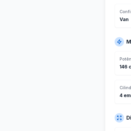
Conf
Van
M
Potê
146 
Cilin
4 em
D