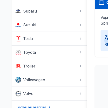
Subaru
Veja
Spr
Suzuki
7
Tesla
k
Toyota
Troller
Volkswagen
Volvo
Todas as marcas