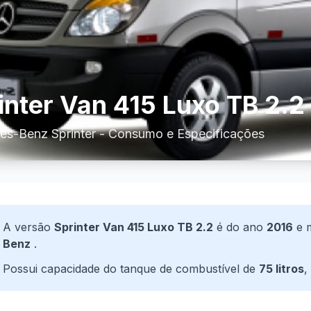
inter Van 415 Luxo TB 2.2
s-Benz Sprinter - Consumo e Especificações
A versão
Sprinter Van 415 Luxo TB 2.2
é do ano
2016
e 
Benz
.
Possui capacidade do tanque de combustível de
75 litros
,