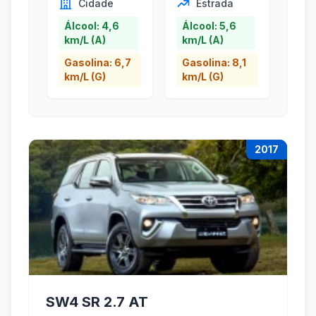
Cidade
Estrada
Álcool: 4,6
Álcool: 5,6
km/L (A)
km/L (A)
Gasolina: 6,7
Gasolina: 8,1
km/L (G)
km/L (G)
2017
SW4 SR 2.7 AT