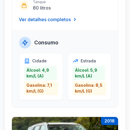
Tanque
80 litros
Ver detalhes completos
Consumo
Cidade
Estrada
Álcool: 4,9
Álcool: 5,9
km/L (A)
km/L (A)
Gasolina: 7,1
Gasolina: 8,5
km/L (G)
km/L (G)
2018