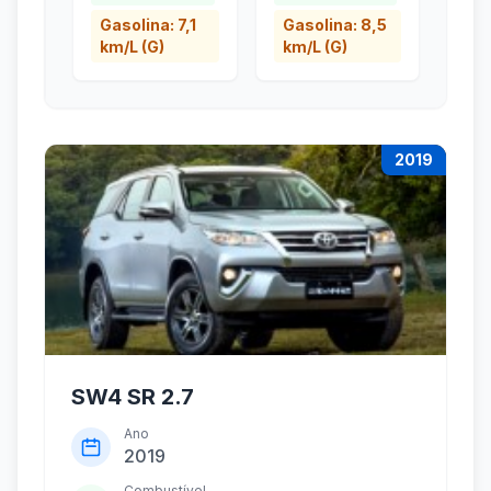
Gasolina: 7,1
Gasolina: 8,5
km/L (G)
km/L (G)
2019
SW4 SR 2.7
Ano
2019
Combustível