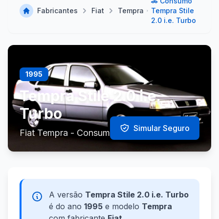
🚗 Consumo
Fabricantes
Fiat
Tempra
Tempra Stile
2.0 i.e. Turbo
1995
Tempra Stile 2.0 i.e.
Turbo
Simular Seguro
Fiat Tempra - Consumo e Especificações
A versão
Tempra Stile 2.0 i.e. Turbo
é do ano
1995
e modelo
Tempra
com fabricante
Fiat
.