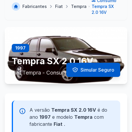
🚗 Consumo
Fabricantes
Fiat
Tempra
Tempra SX
2.0 16V
1997
Tempra SX 2.0 16V
Simular Seguro
Fiat Tempra - Consumo e Especificações
A versão
Tempra SX 2.0 16V
é do
ano
1997
e modelo
Tempra
com
fabricante
Fiat
.