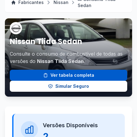
Fabricantes
Nissan
Sedan
Nissan Tiida Sedan
Consulte o consumo de combustível de todas as
versões do
Nissan Tiida Sedan
.
Ver tabela completa
Simular Seguro
Versões Disponíveis
2