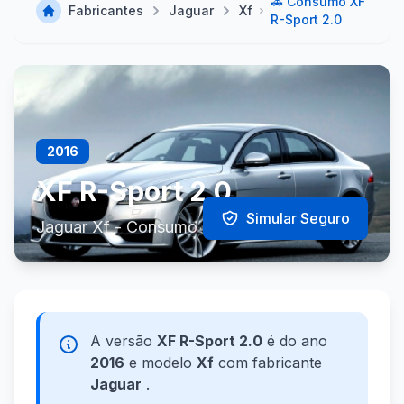
🚗 Consumo XF
Fabricantes
Jaguar
Xf
R-Sport 2.0
2016
XF R-Sport 2.0
Simular Seguro
Jaguar Xf - Consumo e Especificações
A versão
XF R-Sport 2.0
é do ano
2016
e modelo
Xf
com fabricante
Jaguar
.