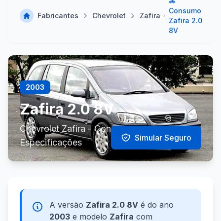
🚗
Consumo
Fabricantes
Chevrolet
Zafira
Zafira 2.0
8V
2003
Zafira 2.0 8V
Chevrolet Zafira - Consumo e
Simular Seguro
Especificações
A versão
Zafira 2.0 8V
é do ano
2003
e modelo
Zafira
com