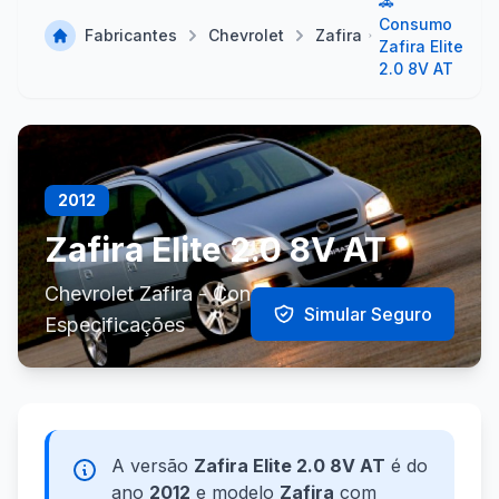
🚗
Consumo
Fabricantes
Chevrolet
Zafira
Zafira Elite
2.0 8V AT
2012
Zafira Elite 2.0 8V AT
Chevrolet Zafira - Consumo e
Simular Seguro
Especificações
A versão
Zafira Elite 2.0 8V AT
é do
ano
2012
e modelo
Zafira
com