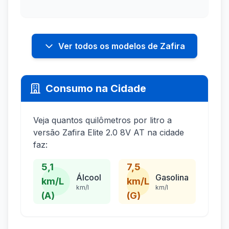
Ver todos os modelos de Zafira
Consumo na Cidade
Veja quantos quilômetros por litro a
versão Zafira Elite 2.0 8V AT na cidade
faz:
5,1
7,5
Álcool
Gasolina
km/L
km/L
km/l
km/l
(A)
(G)