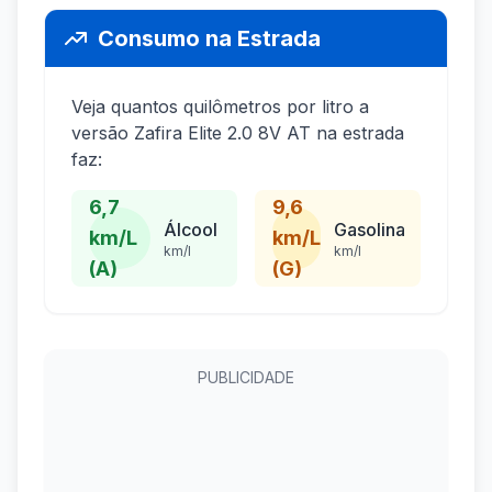
Consumo na Estrada
Veja quantos quilômetros por litro a
versão Zafira Elite 2.0 8V AT na estrada
faz:
6,7
9,6
Álcool
Gasolina
km/L
km/L
km/l
km/l
(A)
(G)
PUBLICIDADE