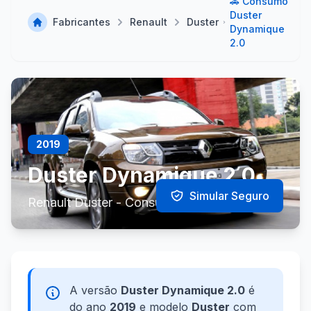
🚗 Consumo
Duster
Fabricantes
Renault
Duster
Dynamique
2.0
2019
Duster Dynamique 2.0
Simular Seguro
Renault Duster - Consumo e Especificações
A versão
Duster Dynamique 2.0
é
do ano
2019
e modelo
Duster
com