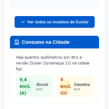
Ver todos os modelos de Duster
Consumo na Cidade
Veja quantos quilômetros por litro a
versão Duster Dynamique 2.0 na cidade
faz:
6,4
9
Álcool
Gasolina
km/L
km/L
km/l
km/l
(A)
(G)