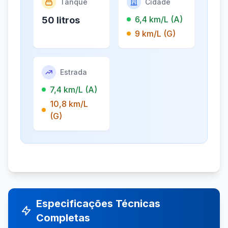
Tanque
Cidade
6,4 km/L (A)
50 litros
9 km/L (G)
Estrada
7,4 km/L (A)
10,8 km/L
(G)
Especificações Técnicas
Completas