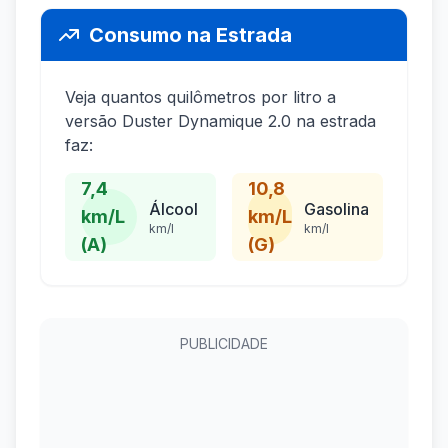
Consumo na Estrada
Veja quantos quilômetros por litro a
versão Duster Dynamique 2.0 na estrada
faz:
7,4
10,8
Álcool
Gasolina
km/L
km/L
km/l
km/l
(A)
(G)
PUBLICIDADE