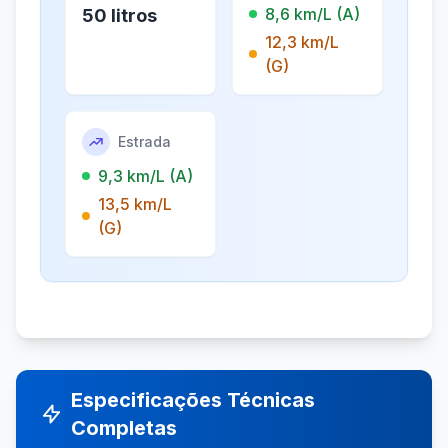
8,6 km/L (A)
50 litros
12,3 km/L
(G)
Estrada
9,3 km/L (A)
13,5 km/L
(G)
Especificações Técnicas
Completas