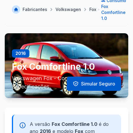
🚗 Consumo
Fox
Fabricantes
Volkswagen
Fox
Comfortline
1.0
2016
Fox Comfortline 1.0
Volkswagen Fox - Consumo e
Simular Seguro
Especificações
A versão
Fox Comfortline 1.0
é do
ano
2016
e modelo
Fox
com