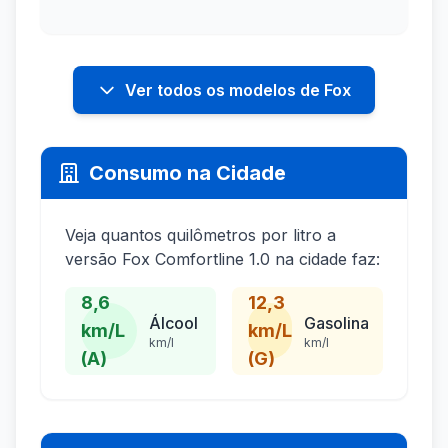
Ver todos os modelos de Fox
Consumo na Cidade
Veja quantos quilômetros por litro a
versão Fox Comfortline 1.0 na cidade faz:
8,6
12,3
Álcool
Gasolina
km/L
km/L
km/l
km/l
(A)
(G)