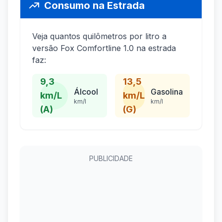
Consumo na Estrada
Veja quantos quilômetros por litro a
versão Fox Comfortline 1.0 na estrada
faz:
9,3
13,5
Álcool
Gasolina
km/L
km/L
km/l
km/l
(A)
(G)
PUBLICIDADE