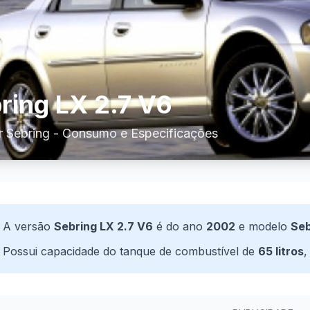
ring LX 2.7 V6
r Sebring - Consumo e Especificações
A versão
Sebring LX 2.7 V6
é do ano
2002
e modelo
Seb
Possui capacidade do tanque de combustível de
65 litros
,