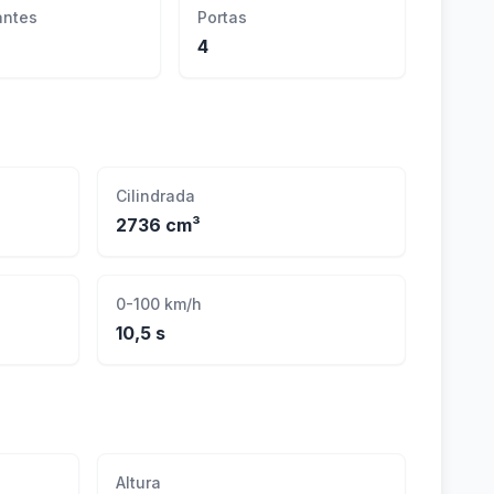
ntes
Portas
4
Cilindrada
2736 cm³
0-100 km/h
10,5 s
Altura