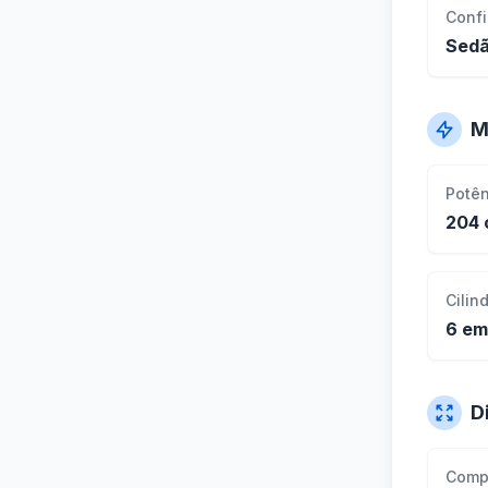
Conf
Sed
M
Potê
204 
Cilin
6 em
D
Comp