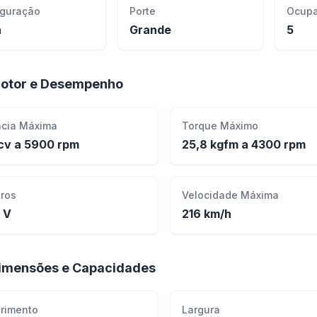
iguração
Porte
Ocupa
ã
Grande
5
otor e Desempenho
ncia Máxima
Torque Máximo
cv a 5900 rpm
25,8 kgfm a 4300 rpm
dros
Velocidade Máxima
 V
216 km/h
imensões e Capacidades
rimento
Largura