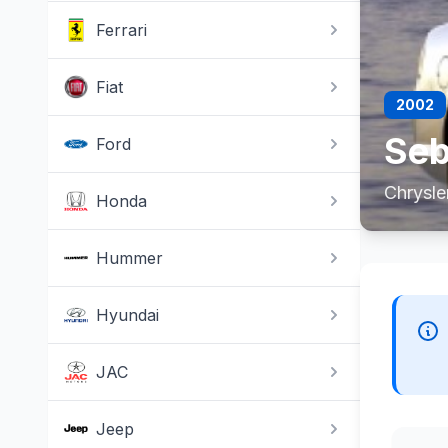
Ferrari
Fiat
2002
Seb
Ford
Chrysle
Honda
Hummer
Hyundai
JAC
Jeep