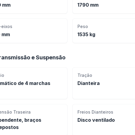
0 mm
1790 mm
-eixos
Peso
0 mm
1535 kg
ransmissão e Suspensão
io
Tração
mático de 4 marchas
Dianteira
ensão Traseira
Freios Dianteiros
pendente, braços
Disco ventilado
epostos