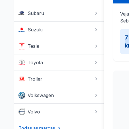
Subaru
Veja
Sebr
Suzuki
7
k
Tesla
Toyota
Troller
Volkswagen
Volvo
Todas as marcas