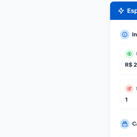
Es
I
R$ 2
1
C