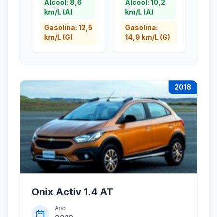
Álcool: 8,6
Álcool: 10,2
km/L (A)
km/L (A)
Gasolina: 12,5
Gasolina:
km/L (G)
14,9 km/L (G)
2018
Onix Activ 1.4 AT
Ano