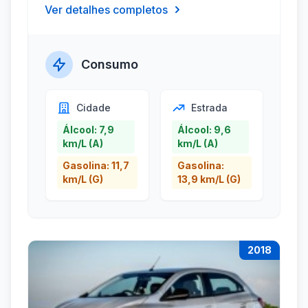
Ver detalhes completos
Consumo
Cidade
Estrada
Álcool: 7,9
Álcool: 9,6
km/L (A)
km/L (A)
Gasolina: 11,7
Gasolina:
km/L (G)
13,9 km/L (G)
2018