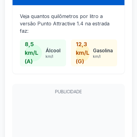
Veja quantos quilômetros por litro a
versão Punto Attractive 1.4 na estrada
faz:
8,5
12,3
Álcool
Gasolina
km/L
km/L
km/l
km/l
(A)
(G)
PUBLICIDADE