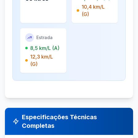
10,4 km/L
(G)
Estrada
8,5 km/L (A)
12,3 km/L
(G)
Especificações Técnicas
Completas