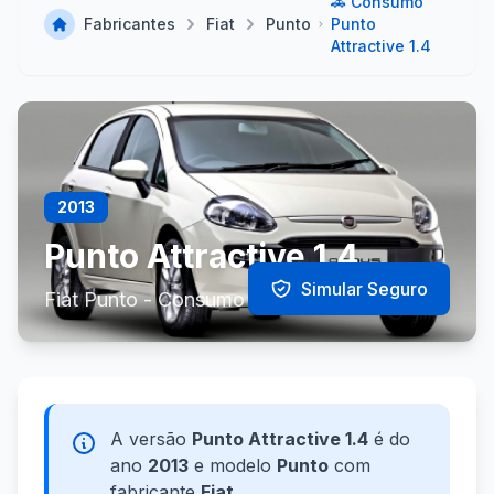
🚗 Consumo
Fabricantes
Fiat
Punto
Punto
Attractive 1.4
2013
Punto Attractive 1.4
Simular Seguro
Fiat Punto - Consumo e Especificações
A versão
Punto Attractive 1.4
é do
ano
2013
e modelo
Punto
com
fabricante
Fiat
.