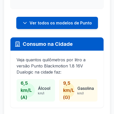
Ver todos os modelos de Punto
Consumo na Cidade
Veja quantos quilômetros por litro a
versão Punto Blackmotion 1.8 16V
Dualogic na cidade faz:
6,5
9,5
Álcool
Gasolina
km/L
km/L
km/l
km/l
(A)
(G)