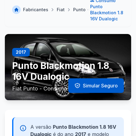
🚗 Consumo
Punto
Fabricantes
Fiat
Punto
Blackmotion 1.8
16V Dualogic
2017
Punto Blackmotion 1.8
16V Dualogic
Simular Seguro
Fiat Punto - Consumo e Especificações
A versão
Punto Blackmotion 1.8 16V
Dualogic
é do ano
2017
e modelo